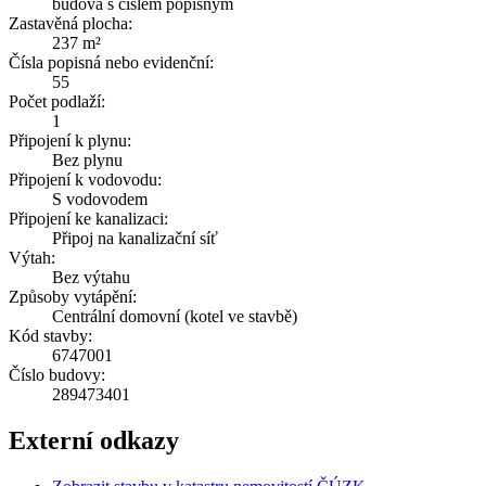
budova s číslem popisným
Zastavěná plocha:
237 m²
Čísla popisná nebo evidenční:
55
Počet podlaží:
1
Připojení k plynu:
Bez plynu
Připojení k vodovodu:
S vodovodem
Připojení ke kanalizaci:
Připoj na kanalizační síť
Výtah:
Bez výtahu
Způsoby vytápění:
Centrální domovní (kotel ve stavbě)
Kód stavby:
6747001
Číslo budovy:
289473401
Externí odkazy