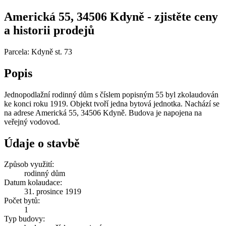
Americká 55, 34506 Kdyně - zjistěte ceny
a historii prodejů
Parcela: Kdyně st. 73
Popis
Jednopodlažní rodinný dům s číslem popisným 55 byl zkolaudován
ke konci roku 1919. Objekt tvoří jedna bytová jednotka. Nachází se
na adrese Americká 55, 34506 Kdyně. Budova je napojena na
veřejný vodovod.
Údaje o stavbě
Způsob využití:
rodinný dům
Datum kolaudace:
31. prosince 1919
Počet bytů:
1
Typ budovy: