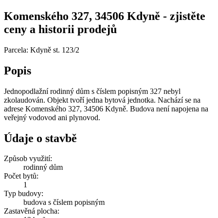
Komenského 327, 34506 Kdyně - zjistěte
ceny a historii prodejů
Parcela: Kdyně st. 123/2
Popis
Jednopodlažní rodinný dům s číslem popisným 327 nebyl
zkolaudován. Objekt tvoří jedna bytová jednotka. Nachází se na
adrese Komenského 327, 34506 Kdyně. Budova není napojena na
veřejný vodovod ani plynovod.
Údaje o stavbě
Způsob využití:
rodinný dům
Počet bytů:
1
Typ budovy:
budova s číslem popisným
Zastavěná plocha: