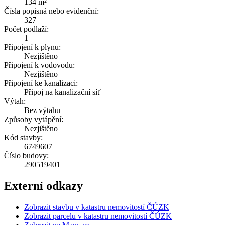
134 m²
Čísla popisná nebo evidenční:
327
Počet podlaží:
1
Připojení k plynu:
Nezjištěno
Připojení k vodovodu:
Nezjištěno
Připojení ke kanalizaci:
Připoj na kanalizační síť
Výtah:
Bez výtahu
Způsoby vytápění:
Nezjištěno
Kód stavby:
6749607
Číslo budovy:
290519401
Externí odkazy
Zobrazit stavbu v katastru nemovitostí ČÚZK
Zobrazit parcelu v katastru nemovitostí ČÚZK