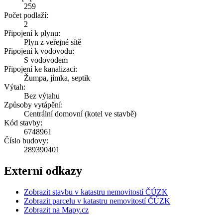
259
Počet podlaží:
2
Připojení k plynu:
Plyn z veřejné sítě
Připojení k vodovodu:
S vodovodem
Připojení ke kanalizaci:
Žumpa, jímka, septik
Výtah:
Bez výtahu
Způsoby vytápění:
Centrální domovní (kotel ve stavbě)
Kód stavby:
6748961
Číslo budovy:
289390401
Externí odkazy
Zobrazit stavbu v katastru nemovitostí ČÚZK
Zobrazit parcelu v katastru nemovitostí ČÚZK
Zobrazit na Mapy.cz