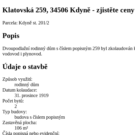
Klatovská 259, 34506 Kdyně - zjistěte ceny 
Parcela: Kdyně st. 201/2
Popis
Dvoupodlažní rodinný dům s číslem popisným 259 byl zkolaudován ke
vodovod i plynovod.
Údaje o stavbě
Způsob využití:
rodinný dům
Datum kolaudace:
31. prosince 1919
Počet bytů:
2
Typ budovy:
budova s číslem popisným
Zastavěná plocha:
106 m²
Čísla popisná nebo evidenční: