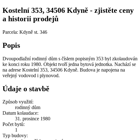
Kostelní 353, 34506 Kdyně - zjistěte ceny
a historii prodejů
Parcela: Kdyně st. 346
Popis
Dvoupodlažní rodinný dům s číslem popisným 353 byl zkolaudován
ke konci roku 1980. Objekt tvoří jedna bytová jednotka. Nachází se
na adrese Kostelní 353, 34506 Kdyně. Budova je napojena na
veřejný vodovod i plynovod.
Údaje o stavbě
Způsob využití:
rodinný dům
Datum kolaudace:
31. prosince 1980
Počet bytů:
1
Typ budovy: