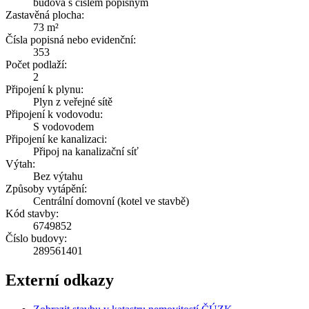
budova s číslem popisným
Zastavěná plocha:
73 m²
Čísla popisná nebo evidenční:
353
Počet podlaží:
2
Připojení k plynu:
Plyn z veřejné sítě
Připojení k vodovodu:
S vodovodem
Připojení ke kanalizaci:
Připoj na kanalizační síť
Výtah:
Bez výtahu
Způsoby vytápění:
Centrální domovní (kotel ve stavbě)
Kód stavby:
6749852
Číslo budovy:
289561401
Externí odkazy