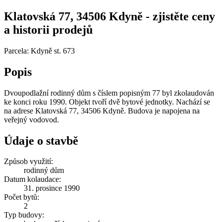
Klatovská 77, 34506 Kdyně - zjistěte ceny
a historii prodejů
Parcela: Kdyně st. 673
Popis
Dvoupodlažní rodinný dům s číslem popisným 77 byl zkolaudován
ke konci roku 1990. Objekt tvoří dvě bytové jednotky. Nachází se
na adrese Klatovská 77, 34506 Kdyně. Budova je napojena na
veřejný vodovod.
Údaje o stavbě
Způsob využití:
rodinný dům
Datum kolaudace:
31. prosince 1990
Počet bytů:
2
Typ budovy: