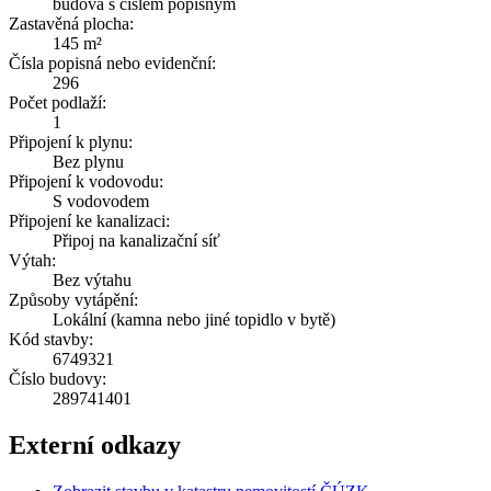
budova s číslem popisným
Zastavěná plocha:
145 m²
Čísla popisná nebo evidenční:
296
Počet podlaží:
1
Připojení k plynu:
Bez plynu
Připojení k vodovodu:
S vodovodem
Připojení ke kanalizaci:
Připoj na kanalizační síť
Výtah:
Bez výtahu
Způsoby vytápění:
Lokální (kamna nebo jiné topidlo v bytě)
Kód stavby:
6749321
Číslo budovy:
289741401
Externí odkazy