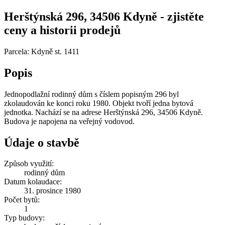
Herštýnská 296, 34506 Kdyně - zjistěte
ceny a historii prodejů
Parcela: Kdyně st. 1411
Popis
Jednopodlažní rodinný dům s číslem popisným 296 byl
zkolaudován ke konci roku 1980. Objekt tvoří jedna bytová
jednotka. Nachází se na adrese Herštýnská 296, 34506 Kdyně.
Budova je napojena na veřejný vodovod.
Údaje o stavbě
Způsob využití:
rodinný dům
Datum kolaudace:
31. prosince 1980
Počet bytů:
1
Typ budovy: