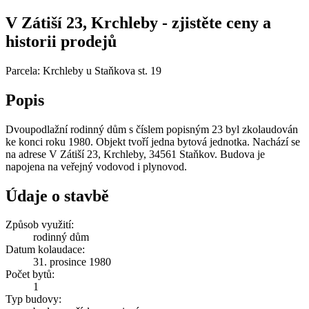
V Zátiší 23, Krchleby - zjistěte ceny a
historii prodejů
Parcela: Krchleby u Staňkova st. 19
Popis
Dvoupodlažní rodinný dům s číslem popisným 23 byl zkolaudován
ke konci roku 1980. Objekt tvoří jedna bytová jednotka. Nachází se
na adrese V Zátiší 23, Krchleby, 34561 Staňkov. Budova je
napojena na veřejný vodovod i plynovod.
Údaje o stavbě
Způsob využití:
rodinný dům
Datum kolaudace:
31. prosince 1980
Počet bytů:
1
Typ budovy: