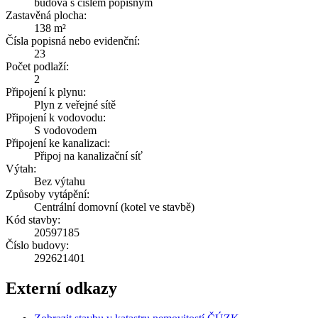
budova s číslem popisným
Zastavěná plocha:
138 m²
Čísla popisná nebo evidenční:
23
Počet podlaží:
2
Připojení k plynu:
Plyn z veřejné sítě
Připojení k vodovodu:
S vodovodem
Připojení ke kanalizaci:
Připoj na kanalizační síť
Výtah:
Bez výtahu
Způsoby vytápění:
Centrální domovní (kotel ve stavbě)
Kód stavby:
20597185
Číslo budovy:
292621401
Externí odkazy