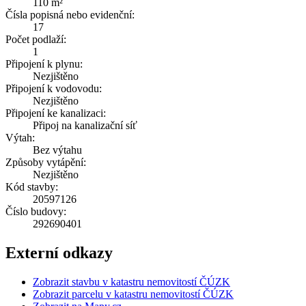
110 m²
Čísla popisná nebo evidenční:
17
Počet podlaží:
1
Připojení k plynu:
Nezjištěno
Připojení k vodovodu:
Nezjištěno
Připojení ke kanalizaci:
Připoj na kanalizační síť
Výtah:
Bez výtahu
Způsoby vytápění:
Nezjištěno
Kód stavby:
20597126
Číslo budovy:
292690401
Externí odkazy
Zobrazit stavbu v katastru nemovitostí ČÚZK
Zobrazit parcelu v katastru nemovitostí ČÚZK