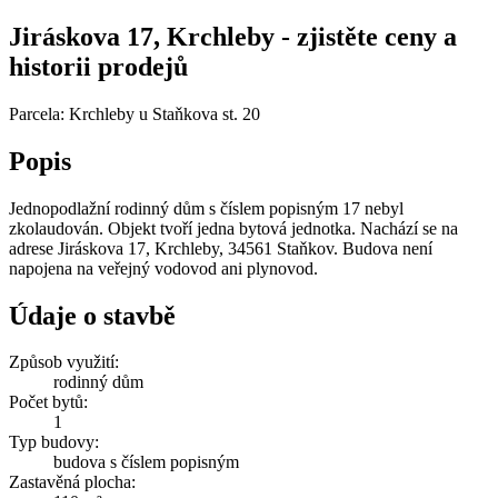
Jiráskova 17, Krchleby - zjistěte ceny a
historii prodejů
Parcela: Krchleby u Staňkova st. 20
Popis
Jednopodlažní rodinný dům s číslem popisným 17 nebyl
zkolaudován. Objekt tvoří jedna bytová jednotka. Nachází se na
adrese Jiráskova 17, Krchleby, 34561 Staňkov. Budova není
napojena na veřejný vodovod ani plynovod.
Údaje o stavbě
Způsob využití:
rodinný dům
Počet bytů:
1
Typ budovy:
budova s číslem popisným
Zastavěná plocha: