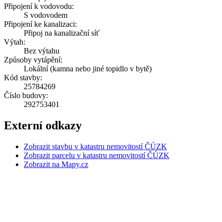
Připojení k vodovodu:
S vodovodem
Připojení ke kanalizaci:
Připoj na kanalizační síť
Výtah:
Bez výtahu
Způsoby vytápění:
Lokální (kamna nebo jiné topidlo v bytě)
Kód stavby:
25784269
Číslo budovy:
292753401
Externí odkazy
Zobrazit stavbu v katastru nemovitostí ČÚZK
Zobrazit parcelu v katastru nemovitostí ČÚZK
Zobrazit na Mapy.cz