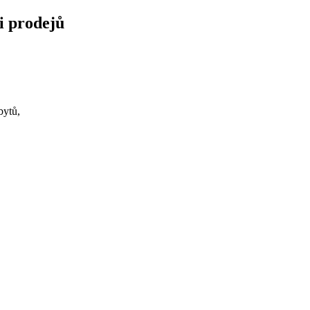
ii prodejů
bytů,