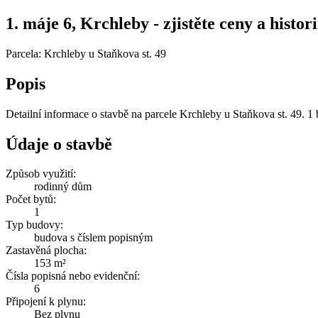
1. máje 6, Krchleby - zjistěte ceny a histor
Parcela: Krchleby u Staňkova st. 49
Popis
Detailní informace o stavbě na parcele Krchleby u Staňkova st. 49. 1 
Údaje o stavbě
Způsob využití:
rodinný dům
Počet bytů:
1
Typ budovy:
budova s číslem popisným
Zastavěná plocha:
153 m²
Čísla popisná nebo evidenční:
6
Připojení k plynu:
Bez plynu