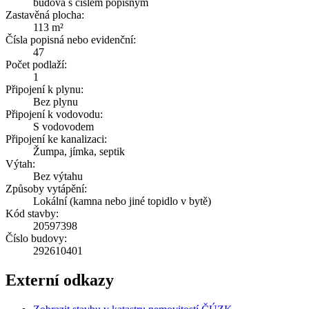
budova s číslem popisným
Zastavěná plocha:
113 m²
Čísla popisná nebo evidenční:
47
Počet podlaží:
1
Připojení k plynu:
Bez plynu
Připojení k vodovodu:
S vodovodem
Připojení ke kanalizaci:
Žumpa, jímka, septik
Výtah:
Bez výtahu
Způsoby vytápění:
Lokální (kamna nebo jiné topidlo v bytě)
Kód stavby:
20597398
Číslo budovy:
292610401
Externí odkazy