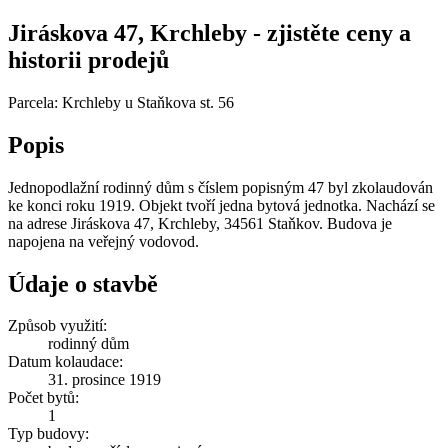
Jiráskova 47, Krchleby - zjistěte ceny a
historii prodejů
Parcela: Krchleby u Staňkova st. 56
Popis
Jednopodlažní rodinný dům s číslem popisným 47 byl zkolaudován
ke konci roku 1919. Objekt tvoří jedna bytová jednotka. Nachází se
na adrese Jiráskova 47, Krchleby, 34561 Staňkov. Budova je
napojena na veřejný vodovod.
Údaje o stavbě
Způsob využití:
rodinný dům
Datum kolaudace:
31. prosince 1919
Počet bytů:
1
Typ budovy: