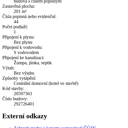
budova s číslem popisným
Zastavěná plocha:
201 m²
Čísla popisná nebo evidenční:
44
Počet podlaží:
1
Připojení k plynu:
Bez plynu
Připojení k vodovodu:
S vodovodem
Připojení ke kanalizaci:
Žumpa, jímka, septik
Výtah:
Bez výtahu
Způsoby vytápění:
Centrální domovní (kotel ve stavbě)
Kód stavby:
20597363
Číslo budovy:
292726401
Externí odkazy