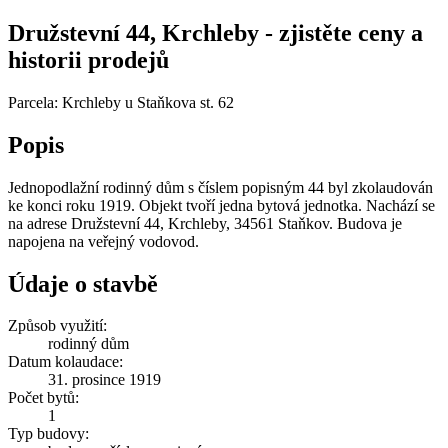
Družstevní 44, Krchleby - zjistěte ceny a
historii prodejů
Parcela: Krchleby u Staňkova st. 62
Popis
Jednopodlažní rodinný dům s číslem popisným 44 byl zkolaudován
ke konci roku 1919. Objekt tvoří jedna bytová jednotka. Nachází se
na adrese Družstevní 44, Krchleby, 34561 Staňkov. Budova je
napojena na veřejný vodovod.
Údaje o stavbě
Způsob využití:
rodinný dům
Datum kolaudace:
31. prosince 1919
Počet bytů:
1
Typ budovy: