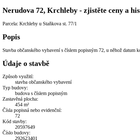
Nerudova 72, Krchleby - zjistěte ceny a his
Parcela: Krchleby u Staňkova st. 77/1
Popis
Stavba občanského vybavení s číslem popisným 72, u něhož datum k
Údaje o stavbě
Způsob využití:
stavba občanského vybavení
Typ budovy:
budova s číslem popisným
Zastavěná plocha:
454 m²
Čísla popisná nebo evidenční:
72
Kód stavby:
20597649
Číslo budovy:
292623401