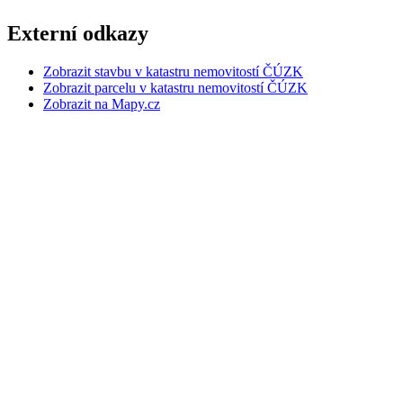
Externí odkazy
Zobrazit stavbu v katastru nemovitostí ČÚZK
Zobrazit parcelu v katastru nemovitostí ČÚZK
Zobrazit na Mapy.cz