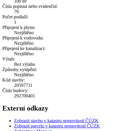
100 m²
Čísla popisná nebo evidenční:
79
Počet podlaží:
1
Připojení k plynu:
Nezjištěno
Připojení k vodovodu:
Nezjištěno
Připojení ke kanalizaci:
Nezjištěno
Výtah:
Bez výtahu
Způsoby vytápění:
Nezjištěno
Kód stavby:
20597711
Číslo budovy:
292700401
Externí odkazy
Zobrazit stavbu v katastru nemovitostí ČÚZK
Zobrazit parcelu v katastru nemovitostí ČÚZK