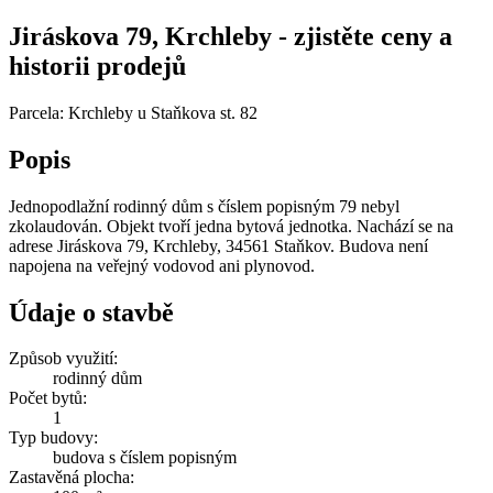
Jiráskova 79, Krchleby - zjistěte ceny a
historii prodejů
Parcela: Krchleby u Staňkova st. 82
Popis
Jednopodlažní rodinný dům s číslem popisným 79 nebyl
zkolaudován. Objekt tvoří jedna bytová jednotka. Nachází se na
adrese Jiráskova 79, Krchleby, 34561 Staňkov. Budova není
napojena na veřejný vodovod ani plynovod.
Údaje o stavbě
Způsob využití:
rodinný dům
Počet bytů:
1
Typ budovy:
budova s číslem popisným
Zastavěná plocha: