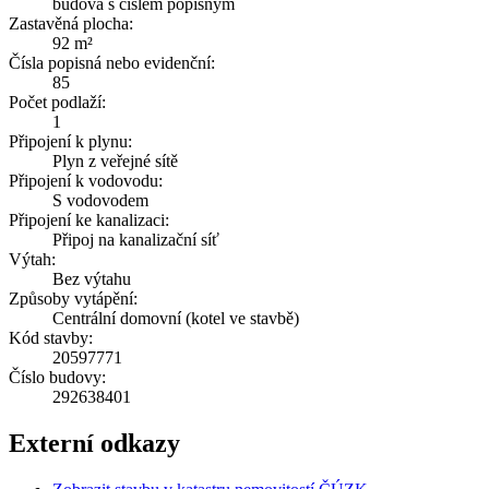
budova s číslem popisným
Zastavěná plocha:
92 m²
Čísla popisná nebo evidenční:
85
Počet podlaží:
1
Připojení k plynu:
Plyn z veřejné sítě
Připojení k vodovodu:
S vodovodem
Připojení ke kanalizaci:
Připoj na kanalizační síť
Výtah:
Bez výtahu
Způsoby vytápění:
Centrální domovní (kotel ve stavbě)
Kód stavby:
20597771
Číslo budovy:
292638401
Externí odkazy