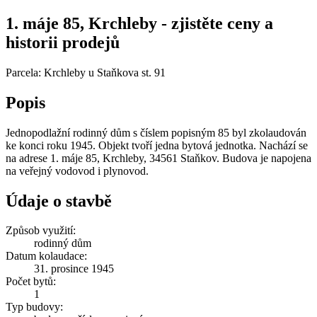
1. máje 85, Krchleby - zjistěte ceny a
historii prodejů
Parcela: Krchleby u Staňkova st. 91
Popis
Jednopodlažní rodinný dům s číslem popisným 85 byl zkolaudován
ke konci roku 1945. Objekt tvoří jedna bytová jednotka. Nachází se
na adrese 1. máje 85, Krchleby, 34561 Staňkov. Budova je napojena
na veřejný vodovod i plynovod.
Údaje o stavbě
Způsob využití:
rodinný dům
Datum kolaudace:
31. prosince 1945
Počet bytů:
1
Typ budovy: