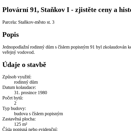
Plovární 91, Staňkov I - zjistěte ceny a his
Parcela: Staňkov-město st. 3
Popis
Jednopodlažní rodinný dům s číslem popisným 91 byl zkolaudován ke 
veřejný vodovod.
Údaje o stavbě
Způsob využití:
rodinný dům
Datum kolaudace:
31. prosince 1980
Počet bytů:
2
Typ budovy:
budova s číslem popisným
Zastavěná plocha:
125 m²
Čísla popisná nebo evidenční: