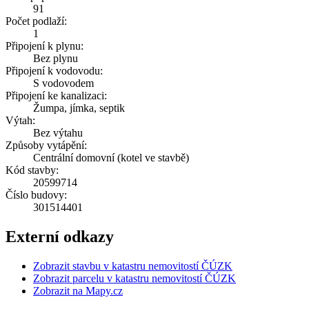
91
Počet podlaží:
1
Připojení k plynu:
Bez plynu
Připojení k vodovodu:
S vodovodem
Připojení ke kanalizaci:
Žumpa, jímka, septik
Výtah:
Bez výtahu
Způsoby vytápění:
Centrální domovní (kotel ve stavbě)
Kód stavby:
20599714
Číslo budovy:
301514401
Externí odkazy
Zobrazit stavbu v katastru nemovitostí ČÚZK
Zobrazit parcelu v katastru nemovitostí ČÚZK
Zobrazit na Mapy.cz