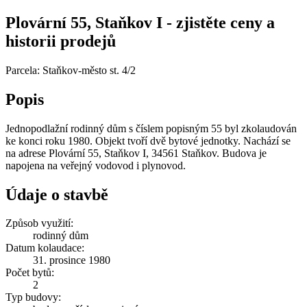
Plovární 55, Staňkov I - zjistěte ceny a
historii prodejů
Parcela: Staňkov-město st. 4/2
Popis
Jednopodlažní rodinný dům s číslem popisným 55 byl zkolaudován
ke konci roku 1980. Objekt tvoří dvě bytové jednotky. Nachází se
na adrese Plovární 55, Staňkov I, 34561 Staňkov. Budova je
napojena na veřejný vodovod i plynovod.
Údaje o stavbě
Způsob využití:
rodinný dům
Datum kolaudace:
31. prosince 1980
Počet bytů:
2
Typ budovy: