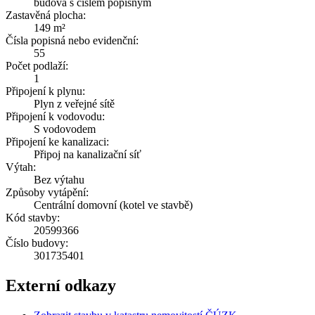
budova s číslem popisným
Zastavěná plocha:
149 m²
Čísla popisná nebo evidenční:
55
Počet podlaží:
1
Připojení k plynu:
Plyn z veřejné sítě
Připojení k vodovodu:
S vodovodem
Připojení ke kanalizaci:
Připoj na kanalizační síť
Výtah:
Bez výtahu
Způsoby vytápění:
Centrální domovní (kotel ve stavbě)
Kód stavby:
20599366
Číslo budovy:
301735401
Externí odkazy