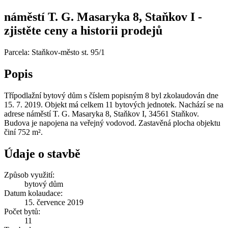
náměstí T. G. Masaryka 8, Staňkov I -
zjistěte ceny a historii prodejů
Parcela: Staňkov-město st. 95/1
Popis
Třípodlažní bytový dům s číslem popisným 8 byl zkolaudován dne
15. 7. 2019. Objekt má celkem 11 bytových jednotek. Nachází se na
adrese náměstí T. G. Masaryka 8, Staňkov I, 34561 Staňkov.
Budova je napojena na veřejný vodovod. Zastavěná plocha objektu
činí 752 m².
Údaje o stavbě
Způsob využití:
bytový dům
Datum kolaudace:
15. července 2019
Počet bytů:
11