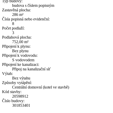
Typ budovy:
budova s číslem popisným
Zastavěná plocha:
286 m²
Čísla popisná nebo evidenční:
8
Počet podlaží:
3
Podlahová plocha:
752,00 m²
Připojení k plynu:
Bez plynu
Připojení k vodovodu:
S vodovodem
Připojení ke kanalizaci:
Připoj na kanalizační síť
Výtah:
Bez výtahu
Způsoby vytápění:
Centrální domovní (kotel ve stavbě)
Kód stavby:
20598912
Číslo budovy:
301853401