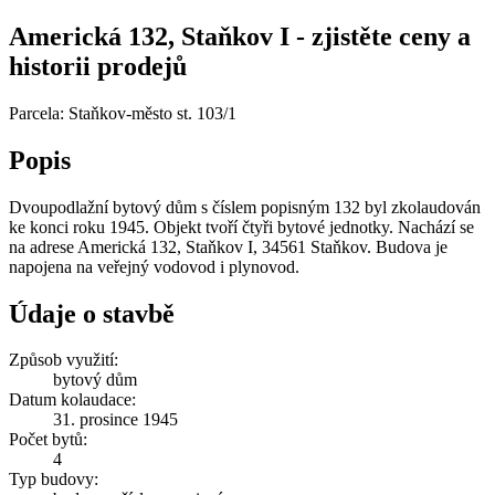
Americká 132, Staňkov I - zjistěte ceny a
historii prodejů
Parcela: Staňkov-město st. 103/1
Popis
Dvoupodlažní bytový dům s číslem popisným 132 byl zkolaudován
ke konci roku 1945. Objekt tvoří čtyři bytové jednotky. Nachází se
na adrese Americká 132, Staňkov I, 34561 Staňkov. Budova je
napojena na veřejný vodovod i plynovod.
Údaje o stavbě
Způsob využití:
bytový dům
Datum kolaudace:
31. prosince 1945
Počet bytů:
4
Typ budovy: