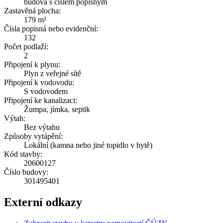
budova s číslem popisným
Zastavěná plocha:
179 m²
Čísla popisná nebo evidenční:
132
Počet podlaží:
2
Připojení k plynu:
Plyn z veřejné sítě
Připojení k vodovodu:
S vodovodem
Připojení ke kanalizaci:
Žumpa, jímka, septik
Výtah:
Bez výtahu
Způsoby vytápění:
Lokální (kamna nebo jiné topidlo v bytě)
Kód stavby:
20600127
Číslo budovy:
301495401
Externí odkazy