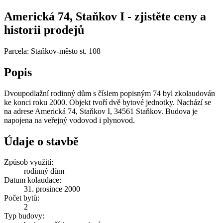
Americká 74, Staňkov I - zjistěte ceny a
historii prodejů
Parcela: Staňkov-město st. 108
Popis
Dvoupodlažní rodinný dům s číslem popisným 74 byl zkolaudován
ke konci roku 2000. Objekt tvoří dvě bytové jednotky. Nachází se
na adrese Americká 74, Staňkov I, 34561 Staňkov. Budova je
napojena na veřejný vodovod i plynovod.
Údaje o stavbě
Způsob využití:
rodinný dům
Datum kolaudace:
31. prosince 2000
Počet bytů:
2
Typ budovy: