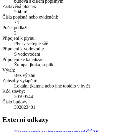
budova s číslem popisným
Zastavěná plocha:
204 m²
Čísla popisná nebo evidenční:
74
Počet podlaží:
2
Připojení k plynu:
Plyn z veřejné sítě
Připojení k vodovodu:
S vodovodem
Připojení ke kanalizaci:
Žumpa, jímka, septik
Výtah:
Bez výtahu
Způsoby vytápění:
Lokální (kamna nebo jiné topidlo v bytě)
Kód stavby:
20599544
Číslo budovy:
302023401
Externí odkazy