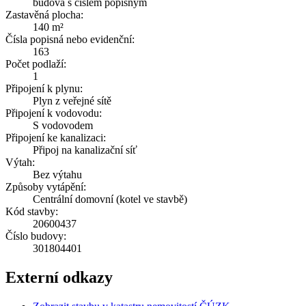
budova s číslem popisným
Zastavěná plocha:
140 m²
Čísla popisná nebo evidenční:
163
Počet podlaží:
1
Připojení k plynu:
Plyn z veřejné sítě
Připojení k vodovodu:
S vodovodem
Připojení ke kanalizaci:
Připoj na kanalizační síť
Výtah:
Bez výtahu
Způsoby vytápění:
Centrální domovní (kotel ve stavbě)
Kód stavby:
20600437
Číslo budovy:
301804401
Externí odkazy