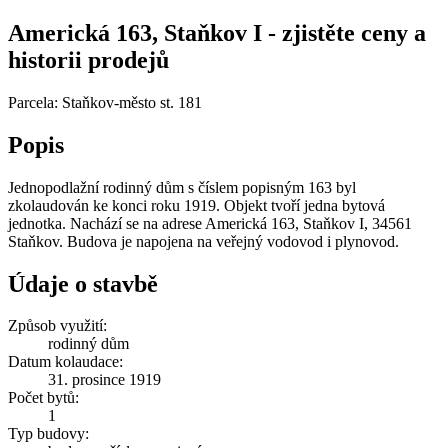
Americká 163, Staňkov I - zjistěte ceny a
historii prodejů
Parcela: Staňkov-město st. 181
Popis
Jednopodlažní rodinný dům s číslem popisným 163 byl
zkolaudován ke konci roku 1919. Objekt tvoří jedna bytová
jednotka. Nachází se na adrese Americká 163, Staňkov I, 34561
Staňkov. Budova je napojena na veřejný vodovod i plynovod.
Údaje o stavbě
Způsob využití:
rodinný dům
Datum kolaudace:
31. prosince 1919
Počet bytů:
1
Typ budovy: