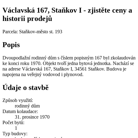
Václavská 167, Staňkov I - zjistěte ceny a
historii prodejů
Parcela: Staňkov-město st. 193
Popis
Dvoupodlažní rodinný dům s číslem popisným 167 byl zkolaudován
ke konci roku 1970. Objekt tvoří jedna bytová jednotka. Nachází se
na adrese Václavská 167, Staňkov I, 34561 Staňkov. Budova je
napojena na veřejný vodovod i plynovod.
Údaje o stavbě
Způsob využití:
rodinný dům
Datum kolaudace:
31. prosince 1970
Počet bytů:
1
Typ budovy: