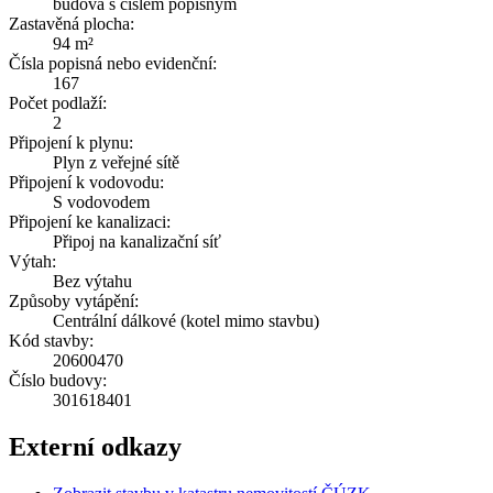
budova s číslem popisným
Zastavěná plocha:
94 m²
Čísla popisná nebo evidenční:
167
Počet podlaží:
2
Připojení k plynu:
Plyn z veřejné sítě
Připojení k vodovodu:
S vodovodem
Připojení ke kanalizaci:
Připoj na kanalizační síť
Výtah:
Bez výtahu
Způsoby vytápění:
Centrální dálkové (kotel mimo stavbu)
Kód stavby:
20600470
Číslo budovy:
301618401
Externí odkazy