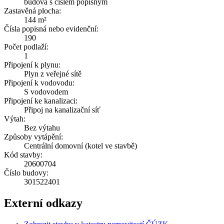
budova s číslem popisným
Zastavěná plocha:
144 m²
Čísla popisná nebo evidenční:
190
Počet podlaží:
1
Připojení k plynu:
Plyn z veřejné sítě
Připojení k vodovodu:
S vodovodem
Připojení ke kanalizaci:
Připoj na kanalizační síť
Výtah:
Bez výtahu
Způsoby vytápění:
Centrální domovní (kotel ve stavbě)
Kód stavby:
20600704
Číslo budovy:
301522401
Externí odkazy