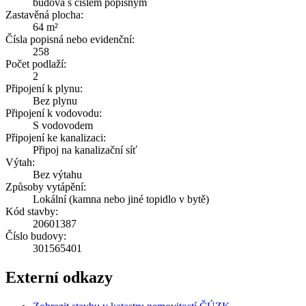
budova s číslem popisným
Zastavěná plocha:
64 m²
Čísla popisná nebo evidenční:
258
Počet podlaží:
2
Připojení k plynu:
Bez plynu
Připojení k vodovodu:
S vodovodem
Připojení ke kanalizaci:
Připoj na kanalizační síť
Výtah:
Bez výtahu
Způsoby vytápění:
Lokální (kamna nebo jiné topidlo v bytě)
Kód stavby:
20601387
Číslo budovy:
301565401
Externí odkazy