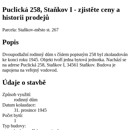
Puclická 258, Staňkov I - zjistěte ceny a
historii prodejů
Parcela: Staňkov-město st. 267
Popis
Dvoupodlažní rodinný dům s číslem popisným 258 byl zkolaudován
ke konci roku 1945. Objekt tvoří jedna bytová jednotka. Nachází se
na adrese Puclická 258, Staňkov I, 34561 Staňkov. Budova je
napojena na veřejný vodovod.
Údaje o stavbě
Způsob využití:
rodinný dům
Datum kolaudace:
31. prosince 1945
Počet bytů:
1
Typ budovy: