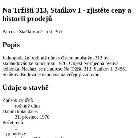
Na Tržišti 313, Staňkov I - zjistěte ceny a
historii prodejů
Parcela: Staňkov-město st. 365
Popis
Jednopodlažní rodinný dům s číslem popisným 313 byl
zkolaudován ke konci roku 1970. Objekt tvoří jedna bytová
jednotka. Nachází se na adrese Na Tržišti 313, Staňkov I, 34561
Staňkov. Budova je napojena na veřejný vodovod.
Údaje o stavbě
Způsob využití:
rodinný dům
Datum kolaudace:
31. prosince 1970
Počet bytů:
1
Typ budovy: