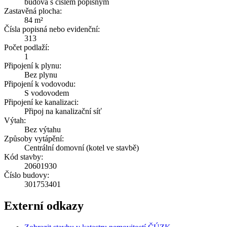
budova s číslem popisným
Zastavěná plocha:
84 m²
Čísla popisná nebo evidenční:
313
Počet podlaží:
1
Připojení k plynu:
Bez plynu
Připojení k vodovodu:
S vodovodem
Připojení ke kanalizaci:
Připoj na kanalizační síť
Výtah:
Bez výtahu
Způsoby vytápění:
Centrální domovní (kotel ve stavbě)
Kód stavby:
20601930
Číslo budovy:
301753401
Externí odkazy