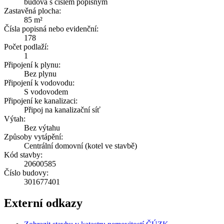
budova s číslem popisným
Zastavěná plocha:
85 m²
Čísla popisná nebo evidenční:
178
Počet podlaží:
1
Připojení k plynu:
Bez plynu
Připojení k vodovodu:
S vodovodem
Připojení ke kanalizaci:
Připoj na kanalizační síť
Výtah:
Bez výtahu
Způsoby vytápění:
Centrální domovní (kotel ve stavbě)
Kód stavby:
20600585
Číslo budovy:
301677401
Externí odkazy