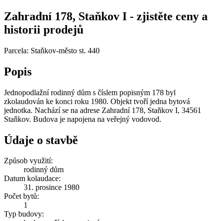
Zahradní 178, Staňkov I - zjistěte ceny a
historii prodejů
Parcela: Staňkov-město st. 440
Popis
Jednopodlažní rodinný dům s číslem popisným 178 byl
zkolaudován ke konci roku 1980. Objekt tvoří jedna bytová
jednotka. Nachází se na adrese Zahradní 178, Staňkov I, 34561
Staňkov. Budova je napojena na veřejný vodovod.
Údaje o stavbě
Způsob využití:
rodinný dům
Datum kolaudace:
31. prosince 1980
Počet bytů:
1
Typ budovy: