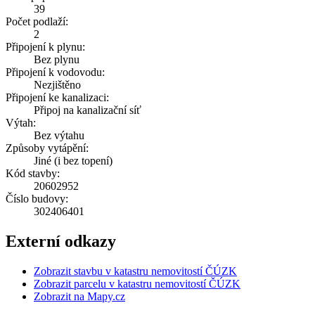
39
Počet podlaží:
2
Připojení k plynu:
Bez plynu
Připojení k vodovodu:
Nezjištěno
Připojení ke kanalizaci:
Připoj na kanalizační síť
Výtah:
Bez výtahu
Způsoby vytápění:
Jiné (i bez topení)
Kód stavby:
20602952
Číslo budovy:
302406401
Externí odkazy
Zobrazit stavbu v katastru nemovitostí ČÚZK
Zobrazit parcelu v katastru nemovitostí ČÚZK
Zobrazit na Mapy.cz