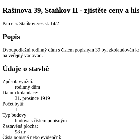
Rašínova 39, Staňkov II - zjistěte ceny a hi
Parcela: Staňkov-ves st. 14/2
Popis
Dvoupodlažní rodinný dům s číslem popisným 39 byl zkolaudován ke 
na veřejný vodovod.
Údaje o stavbě
Způsob využití:
rodinný dům
Datum kolaudace:
31. prosince 1919
Počet bytů:
1
Typ budovy:
budova s číslem popisným
Zastavěná plocha:
98 m²
Čísla popisná nebo evidenční: