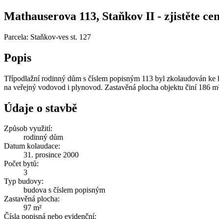
Mathauserova 113, Staňkov II - zjistěte cen
Parcela: Staňkov-ves st. 127
Popis
Třípodlažní rodinný dům s číslem popisným 113 byl zkolaudován ke k
na veřejný vodovod i plynovod. Zastavěná plocha objektu činí 186 m
Údaje o stavbě
Způsob využití:
rodinný dům
Datum kolaudace:
31. prosince 2000
Počet bytů:
3
Typ budovy:
budova s číslem popisným
Zastavěná plocha:
97 m²
Čísla popisná nebo evidenční: