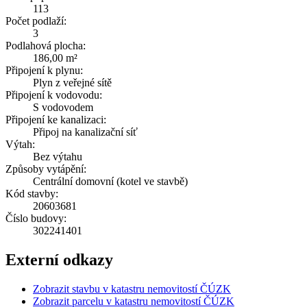
113
Počet podlaží:
3
Podlahová plocha:
186,00 m²
Připojení k plynu:
Plyn z veřejné sítě
Připojení k vodovodu:
S vodovodem
Připojení ke kanalizaci:
Připoj na kanalizační síť
Výtah:
Bez výtahu
Způsoby vytápění:
Centrální domovní (kotel ve stavbě)
Kód stavby:
20603681
Číslo budovy:
302241401
Externí odkazy
Zobrazit stavbu v katastru nemovitostí ČÚZK
Zobrazit parcelu v katastru nemovitostí ČÚZK