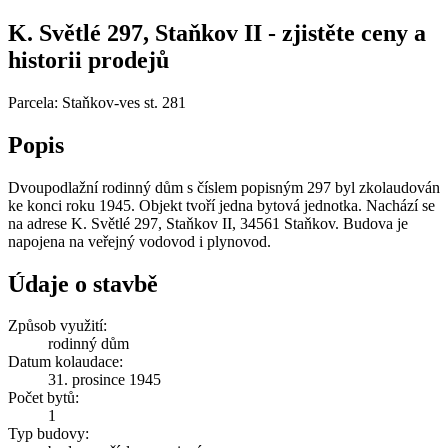
K. Světlé 297, Staňkov II - zjistěte ceny a
historii prodejů
Parcela: Staňkov-ves st. 281
Popis
Dvoupodlažní rodinný dům s číslem popisným 297 byl zkolaudován
ke konci roku 1945. Objekt tvoří jedna bytová jednotka. Nachází se
na adrese K. Světlé 297, Staňkov II, 34561 Staňkov. Budova je
napojena na veřejný vodovod i plynovod.
Údaje o stavbě
Způsob využití:
rodinný dům
Datum kolaudace:
31. prosince 1945
Počet bytů:
1
Typ budovy: