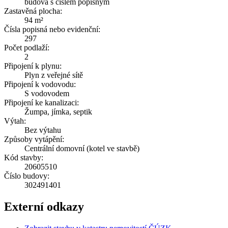
budova s číslem popisným
Zastavěná plocha:
94 m²
Čísla popisná nebo evidenční:
297
Počet podlaží:
2
Připojení k plynu:
Plyn z veřejné sítě
Připojení k vodovodu:
S vodovodem
Připojení ke kanalizaci:
Žumpa, jímka, septik
Výtah:
Bez výtahu
Způsoby vytápění:
Centrální domovní (kotel ve stavbě)
Kód stavby:
20605510
Číslo budovy:
302491401
Externí odkazy