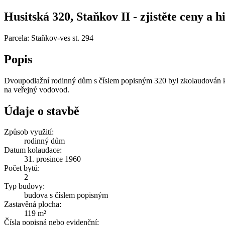
Husitská 320, Staňkov II - zjistěte ceny a h
Parcela: Staňkov-ves st. 294
Popis
Dvoupodlažní rodinný dům s číslem popisným 320 byl zkolaudován ke 
na veřejný vodovod.
Údaje o stavbě
Způsob využití:
rodinný dům
Datum kolaudace:
31. prosince 1960
Počet bytů:
2
Typ budovy:
budova s číslem popisným
Zastavěná plocha:
119 m²
Čísla popisná nebo evidenční: