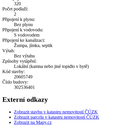
320
Počet podlaží:
2
Připojení k plynu:
Bez plynu
Připojení k vodovodu:
S vodovodem
Připojení ke kanalizaci:
Žumpa, jímka, septik
Výtah:
Bez výtahu
Způsoby vytápění:
Lokální (kamna nebo jiné topidlo v bytě)
Kód stavby:
20605749
Číslo budovy:
302536401
Externí odkazy
Zobrazit stavbu v katastru nemovitostí ČÚZK
Zobrazit parcelu v katastru nemovitostí ČÚZK
Zobrazit na Mapy.cz