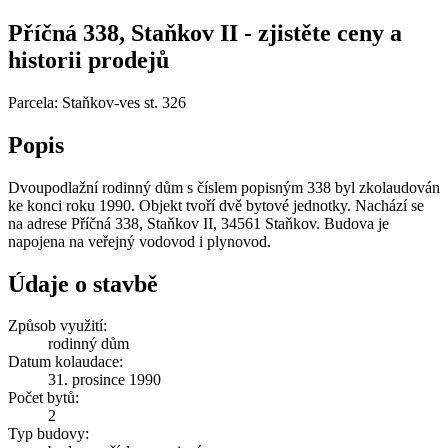
Příčná 338, Staňkov II - zjistěte ceny a
historii prodejů
Parcela: Staňkov-ves st. 326
Popis
Dvoupodlažní rodinný dům s číslem popisným 338 byl zkolaudován
ke konci roku 1990. Objekt tvoří dvě bytové jednotky. Nachází se
na adrese Příčná 338, Staňkov II, 34561 Staňkov. Budova je
napojena na veřejný vodovod i plynovod.
Údaje o stavbě
Způsob využití:
rodinný dům
Datum kolaudace:
31. prosince 1990
Počet bytů:
2
Typ budovy: