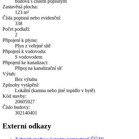
budova s číslem popisným
Zastavěná plocha:
123 m²
Čísla popisná nebo evidenční:
338
Počet podlaží:
2
Připojení k plynu:
Plyn z veřejné sítě
Připojení k vodovodu:
S vodovodem
Připojení ke kanalizaci:
Připoj na kanalizační síť
Výtah:
Bez výtahu
Způsoby vytápění:
Lokální (kamna nebo jiné topidlo v bytě)
Kód stavby:
20605927
Číslo budovy:
302140401
Externí odkazy