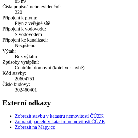
85 m²
Čísla popisná nebo evidenční:
220
Připojení k plynu:
Plyn z veřejné sítě
Připojení k vodovodu:
S vodovodem
Připojení ke kanalizaci:
Nezjištěno
Výtah:
Bez výtahu
Způsoby vytápění:
Centrální domovní (kotel ve stavbě)
Kód stavby:
20604751
Číslo budovy:
302460401
Externí odkazy
Zobrazit stavbu v katastru nemovitostí ČÚZK
Zobrazit parcelu v katastru nemovitostí ČÚZK
Zobrazit na Mapy.cz