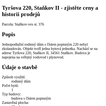
Tyršova 220, Staňkov II - zjistěte ceny a
historii prodejů
Parcela: Staňkov-ves st. 376
Popis
Jednopodlažní rodinný dům s číslem popisným 220 nebyl
zkolaudován. Objekt tvoří jedna bytová jednotka. Nachází se na
adrese Tyršova 220, Staňkov II, 34561 Staňkov. Budova je
napojena na veřejný vodovod i plynovod.
Údaje o stavbě
Způsob využití:
rodinný dům
Počet bytů:
1
Typ budovy:
budova s číslem popisným
Zastavěná plocha: