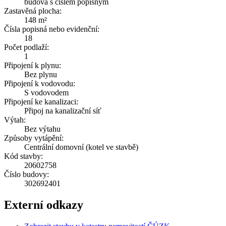
budova s číslem popisným
Zastavěná plocha:
148 m²
Čísla popisná nebo evidenční:
18
Počet podlaží:
1
Připojení k plynu:
Bez plynu
Připojení k vodovodu:
S vodovodem
Připojení ke kanalizaci:
Připoj na kanalizační síť
Výtah:
Bez výtahu
Způsoby vytápění:
Centrální domovní (kotel ve stavbě)
Kód stavby:
20602758
Číslo budovy:
302692401
Externí odkazy