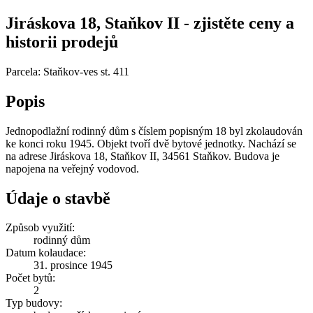
Jiráskova 18, Staňkov II - zjistěte ceny a
historii prodejů
Parcela: Staňkov-ves st. 411
Popis
Jednopodlažní rodinný dům s číslem popisným 18 byl zkolaudován
ke konci roku 1945. Objekt tvoří dvě bytové jednotky. Nachází se
na adrese Jiráskova 18, Staňkov II, 34561 Staňkov. Budova je
napojena na veřejný vodovod.
Údaje o stavbě
Způsob využití:
rodinný dům
Datum kolaudace:
31. prosince 1945
Počet bytů:
2
Typ budovy: