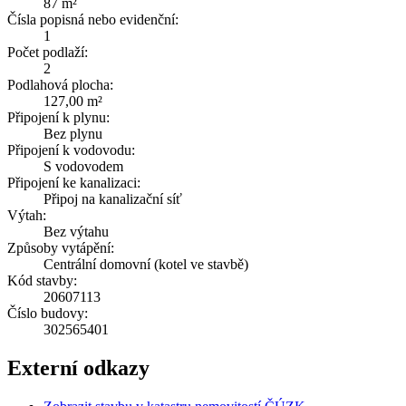
87 m²
Čísla popisná nebo evidenční:
1
Počet podlaží:
2
Podlahová plocha:
127,00 m²
Připojení k plynu:
Bez plynu
Připojení k vodovodu:
S vodovodem
Připojení ke kanalizaci:
Připoj na kanalizační síť
Výtah:
Bez výtahu
Způsoby vytápění:
Centrální domovní (kotel ve stavbě)
Kód stavby:
20607113
Číslo budovy:
302565401
Externí odkazy