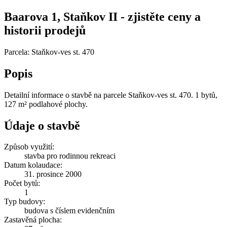
Baarova 1, Staňkov II - zjistěte ceny a
historii prodejů
Parcela: Staňkov-ves st. 470
Popis
Detailní informace o stavbě na parcele Staňkov-ves st. 470. 1 bytů,
127 m² podlahové plochy.
Údaje o stavbě
Způsob využití:
stavba pro rodinnou rekreaci
Datum kolaudace:
31. prosince 2000
Počet bytů:
1
Typ budovy:
budova s číslem evidenčním
Zastavěná plocha: