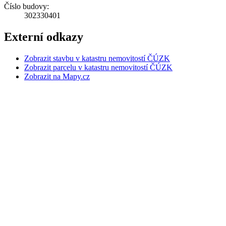
Číslo budovy:
302330401
Externí odkazy
Zobrazit stavbu v katastru nemovitostí ČÚZK
Zobrazit parcelu v katastru nemovitostí ČÚZK
Zobrazit na Mapy.cz