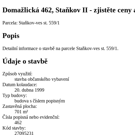
Domažlická 462, Staňkov II - zjistěte ceny 
Parcela: Staňkov-ves st. 559/1
Popis
Detailní informace o stavbě na parcele Staňkov-ves st. 559/1.
Údaje o stavbě
Způsob využití:
stavba občanského vybavení
Datum kolaudace:
20. dubna 1999
Typ budovy:
budova s číslem popisným
Zastavěná plocha:
701 m²
Čísla popisná nebo evidenční:
462
Kód stavby:
27095231