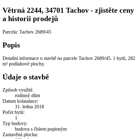
Větrná 2244, 34701 Tachov - zjistěte ceny
a historii prodejů
Parcela: Tachov 2689/45
Popis
Detailní informace o stavbě na parcele Tachov 2689/45. 1 bytů, 282
m² podlahové plochy.
Údaje o stavbě
Způsob využití:
rodinný dům
Datum kolaudace:
31. ledna 2018
Počet bytů:
1
Typ budovy:
budova s číslem popisným
Zastavěná plocha: