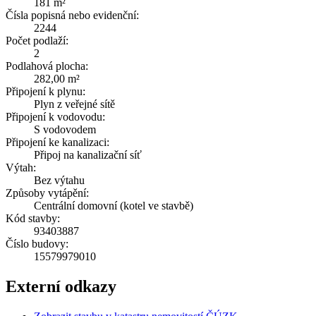
181 m²
Čísla popisná nebo evidenční:
2244
Počet podlaží:
2
Podlahová plocha:
282,00 m²
Připojení k plynu:
Plyn z veřejné sítě
Připojení k vodovodu:
S vodovodem
Připojení ke kanalizaci:
Připoj na kanalizační síť
Výtah:
Bez výtahu
Způsoby vytápění:
Centrální domovní (kotel ve stavbě)
Kód stavby:
93403887
Číslo budovy:
15579979010
Externí odkazy