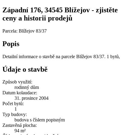
Západní 176, 34545 Blížejov - zjistěte
ceny a historii prodejů
Parcela: Blížejov 83/37
Popis
Detailní informace o stavbě na parcele Blížejov 83/37. 1 bytů,
Údaje o stavbě
Způsob využití:
rodinný dům
Datum kolaudace:
31. prosince 2004
Počet bytů:
1
Typ budovy:
budova s číslem popisným
Zastavěná plocha:
94 m²