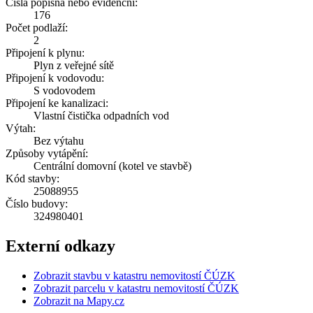
Čísla popisná nebo evidenční:
176
Počet podlaží:
2
Připojení k plynu:
Plyn z veřejné sítě
Připojení k vodovodu:
S vodovodem
Připojení ke kanalizaci:
Vlastní čistička odpadních vod
Výtah:
Bez výtahu
Způsoby vytápění:
Centrální domovní (kotel ve stavbě)
Kód stavby:
25088955
Číslo budovy:
324980401
Externí odkazy
Zobrazit stavbu v katastru nemovitostí ČÚZK
Zobrazit parcelu v katastru nemovitostí ČÚZK
Zobrazit na Mapy.cz