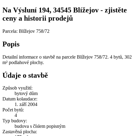
Na Výsluní 194, 34545 Blížejov - zjistěte
ceny a historii prodejů
Parcela: Blížejov 758/72
Popis
Detailní informace o stavbě na parcele Blížejov 758/72. 4 bytů, 302
m² podlahové plochy.
Údaje o stavbě
Způsob využití:
bytový dům
Datum kolaudace:
1. září 2004
Počet bytů:
4
Typ budovy:
budova s číslem popisným
Zastavěná plocha: