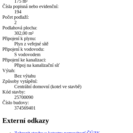
175 m²
Čísla popisná nebo evidenční:
194
Počet podlaží:
2
Podlahová plocha:
302,00 m²
Připojení k plynu:
Plyn z veřejné sítě
Připojení k vodovodu:
S vodovodem
Připojení ke kanalizaci:
Připoj na kanalizační síť
Výtah:
Bez výtahu
Způsoby vytápění:
Centrální domovní (kotel ve stavbě)
Kód stavby:
25700090
Číslo budovy:
374569401
Externí odkazy