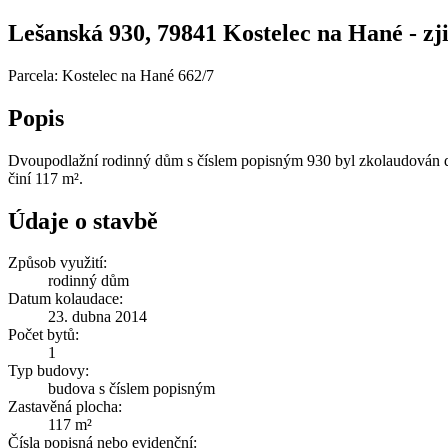
Lešanská 930, 79841 Kostelec na Hané - zjis
Parcela: Kostelec na Hané 662/7
Popis
Dvoupodlažní rodinný dům s číslem popisným 930 byl zkolaudován dne
činí 117 m².
Údaje o stavbě
Způsob využití:
rodinný dům
Datum kolaudace:
23. dubna 2014
Počet bytů:
1
Typ budovy:
budova s číslem popisným
Zastavěná plocha:
117 m²
Čísla popisná nebo evidenční: