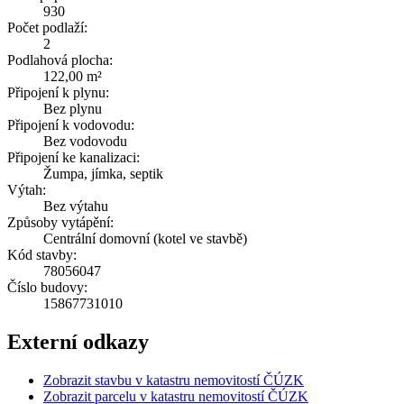
930
Počet podlaží:
2
Podlahová plocha:
122,00 m²
Připojení k plynu:
Bez plynu
Připojení k vodovodu:
Bez vodovodu
Připojení ke kanalizaci:
Žumpa, jímka, septik
Výtah:
Bez výtahu
Způsoby vytápění:
Centrální domovní (kotel ve stavbě)
Kód stavby:
78056047
Číslo budovy:
15867731010
Externí odkazy
Zobrazit stavbu v katastru nemovitostí ČÚZK
Zobrazit parcelu v katastru nemovitostí ČÚZK