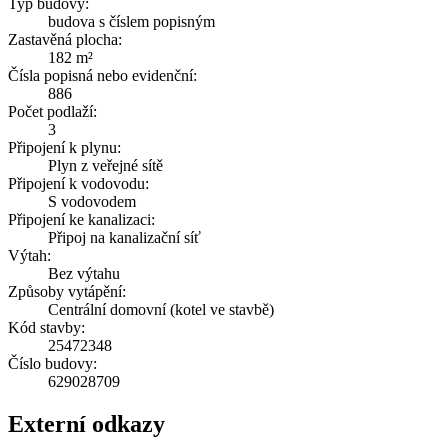
Typ budovy:
budova s číslem popisným
Zastavěná plocha:
182 m²
Čísla popisná nebo evidenční:
886
Počet podlaží:
3
Připojení k plynu:
Plyn z veřejné sítě
Připojení k vodovodu:
S vodovodem
Připojení ke kanalizaci:
Připoj na kanalizační síť
Výtah:
Bez výtahu
Způsoby vytápění:
Centrální domovní (kotel ve stavbě)
Kód stavby:
25472348
Číslo budovy:
629028709
Externí odkazy