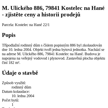
M. Ulického 886, 79841 Kostelec na Hané
- zjistěte ceny a historii prodejů
Parcela: Kostelec na Hané 22/1
Popis
Třípodlažní rodinný dům s číslem popisným 886 byl zkolaudován
dne 10. ledna 2004. Objekt tvoří jedna bytová jednotka. Nachází se
na adrese M. Ulického 886, 79841 Kostelec na Hané. Budova je
napojena na veřejný vodovod i plynovod. Zastavěná plocha objektu
činí 182 m².
Údaje o stavbě
Způsob využití:
rodinný dům
Datum kolaudace:
10. ledna 2004
Počet bytů:
1