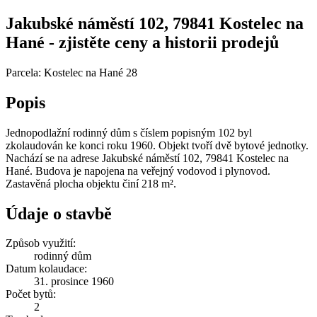
Jakubské náměstí 102, 79841 Kostelec na
Hané - zjistěte ceny a historii prodejů
Parcela: Kostelec na Hané 28
Popis
Jednopodlažní rodinný dům s číslem popisným 102 byl
zkolaudován ke konci roku 1960. Objekt tvoří dvě bytové jednotky.
Nachází se na adrese Jakubské náměstí 102, 79841 Kostelec na
Hané. Budova je napojena na veřejný vodovod i plynovod.
Zastavěná plocha objektu činí 218 m².
Údaje o stavbě
Způsob využití:
rodinný dům
Datum kolaudace:
31. prosince 1960
Počet bytů:
2