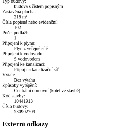
Typ budovy:
budova s číslem popisným
Zastavěná plocha:
218 m²
Čísla popisná nebo evidenční:
102
Počet podlaží:
1
Připojení k plynu:
Plyn z veřejné sítě
Připojení k vodovodu:
S vodovodem
Připojení ke kanalizaci:
Připoj na kanalizační síť
Výtah:
Bez výtahu
Způsoby vytápění:
Centrální domovní (kotel ve stavbě)
Kód stavby:
10441913
Číslo budovy:
530902709
Externí odkazy