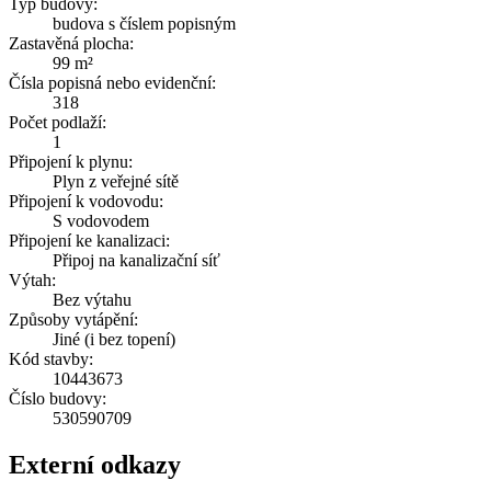
Typ budovy:
budova s číslem popisným
Zastavěná plocha:
99 m²
Čísla popisná nebo evidenční:
318
Počet podlaží:
1
Připojení k plynu:
Plyn z veřejné sítě
Připojení k vodovodu:
S vodovodem
Připojení ke kanalizaci:
Připoj na kanalizační síť
Výtah:
Bez výtahu
Způsoby vytápění:
Jiné (i bez topení)
Kód stavby:
10443673
Číslo budovy:
530590709
Externí odkazy