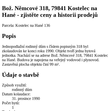
Bož. Němcové 318, 79841 Kostelec na
Hané - zjistěte ceny a historii prodejů
Parcela: Kostelec na Hané 136
Popis
Jednopodlažní rodinný dům s číslem popisným 318 byl
zkolaudován ke konci roku 1990. Objekt tvoří jedna bytová
jednotka. Nachází se na adrese Bož. Němcové 318, 79841 Kostelec
na Hané. Budova je napojena na veřejný vodovod i plynovod.
Zastavěná plocha objektu činí 99 m².
Údaje o stavbě
Způsob využití:
rodinný dům
Datum kolaudace:
31. prosince 1990
Počet bytů:
1