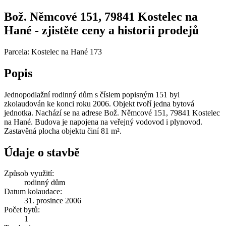
Bož. Němcové 151, 79841 Kostelec na
Hané - zjistěte ceny a historii prodejů
Parcela: Kostelec na Hané 173
Popis
Jednopodlažní rodinný dům s číslem popisným 151 byl
zkolaudován ke konci roku 2006. Objekt tvoří jedna bytová
jednotka. Nachází se na adrese Bož. Němcové 151, 79841 Kostelec
na Hané. Budova je napojena na veřejný vodovod i plynovod.
Zastavěná plocha objektu činí 81 m².
Údaje o stavbě
Způsob využití:
rodinný dům
Datum kolaudace:
31. prosince 2006
Počet bytů:
1