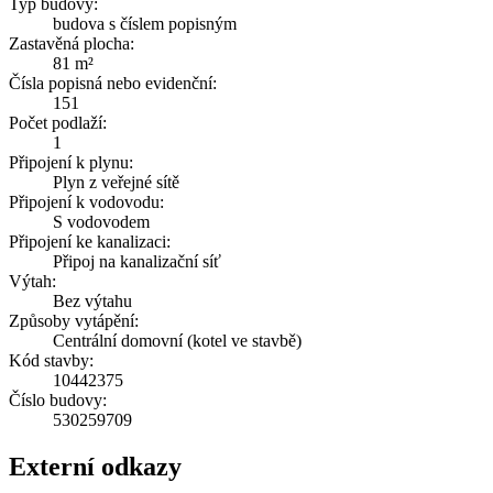
Typ budovy:
budova s číslem popisným
Zastavěná plocha:
81 m²
Čísla popisná nebo evidenční:
151
Počet podlaží:
1
Připojení k plynu:
Plyn z veřejné sítě
Připojení k vodovodu:
S vodovodem
Připojení ke kanalizaci:
Připoj na kanalizační síť
Výtah:
Bez výtahu
Způsoby vytápění:
Centrální domovní (kotel ve stavbě)
Kód stavby:
10442375
Číslo budovy:
530259709
Externí odkazy