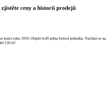
jistěte ceny a historii prodejů
e konci roku 1919. Objekt tvoří jedna bytová jednotka. Nachází se n
iní 126 m².