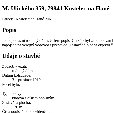
M. Ulického 359, 79841 Kostelec na Hané - z
Parcela: Kostelec na Hané 246
Popis
Jednopodlažní rodinný dům s číslem popisným 359 byl zkolaudován k
napojena na veřejný vodovod i plynovod. Zastavěná plocha objektu č
Údaje o stavbě
Způsob využití:
rodinný dům
Datum kolaudace:
31. prosince 1919
Počet bytů:
1
Typ budovy:
budova s číslem popisným
Zastavěná plocha:
126 m²
Čísla popisná nebo evidenční: