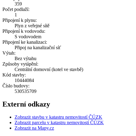
359
Počet podlaží:
1
Připojení k plynu:
Plyn z veřejné sítě
Připojení k vodovodu:
S vodovodem
Připojení ke kanalizaci:
Připoj na kanalizační síť
Výtah:
Bez výtahu
Způsoby vytápění:
Centrální domovní (kotel ve stavbě)
Kód stavby:
10444084
Číslo budovy:
530535709
Externí odkazy
Zobrazit stavbu v katastru nemovitostí ČÚZK
Zobrazit parcelu v katastru nemovitostí ČÚZK
Zobrazit na Mapy.cz