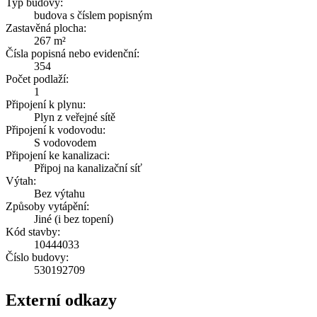
Typ budovy:
budova s číslem popisným
Zastavěná plocha:
267 m²
Čísla popisná nebo evidenční:
354
Počet podlaží:
1
Připojení k plynu:
Plyn z veřejné sítě
Připojení k vodovodu:
S vodovodem
Připojení ke kanalizaci:
Připoj na kanalizační síť
Výtah:
Bez výtahu
Způsoby vytápění:
Jiné (i bez topení)
Kód stavby:
10444033
Číslo budovy:
530192709
Externí odkazy