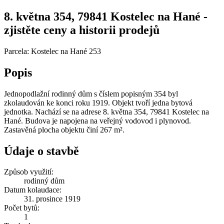
8. května 354, 79841 Kostelec na Hané -
zjistěte ceny a historii prodejů
Parcela: Kostelec na Hané 253
Popis
Jednopodlažní rodinný dům s číslem popisným 354 byl
zkolaudován ke konci roku 1919. Objekt tvoří jedna bytová
jednotka. Nachází se na adrese 8. května 354, 79841 Kostelec na
Hané. Budova je napojena na veřejný vodovod i plynovod.
Zastavěná plocha objektu činí 267 m².
Údaje o stavbě
Způsob využití:
rodinný dům
Datum kolaudace:
31. prosince 1919
Počet bytů:
1