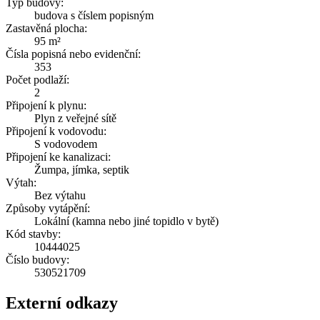
Typ budovy:
budova s číslem popisným
Zastavěná plocha:
95 m²
Čísla popisná nebo evidenční:
353
Počet podlaží:
2
Připojení k plynu:
Plyn z veřejné sítě
Připojení k vodovodu:
S vodovodem
Připojení ke kanalizaci:
Žumpa, jímka, septik
Výtah:
Bez výtahu
Způsoby vytápění:
Lokální (kamna nebo jiné topidlo v bytě)
Kód stavby:
10444025
Číslo budovy:
530521709
Externí odkazy