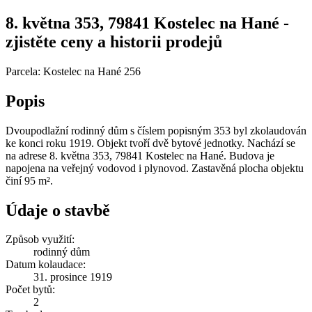
8. května 353, 79841 Kostelec na Hané -
zjistěte ceny a historii prodejů
Parcela: Kostelec na Hané 256
Popis
Dvoupodlažní rodinný dům s číslem popisným 353 byl zkolaudován
ke konci roku 1919. Objekt tvoří dvě bytové jednotky. Nachází se
na adrese 8. května 353, 79841 Kostelec na Hané. Budova je
napojena na veřejný vodovod i plynovod. Zastavěná plocha objektu
činí 95 m².
Údaje o stavbě
Způsob využití:
rodinný dům
Datum kolaudace:
31. prosince 1919
Počet bytů:
2