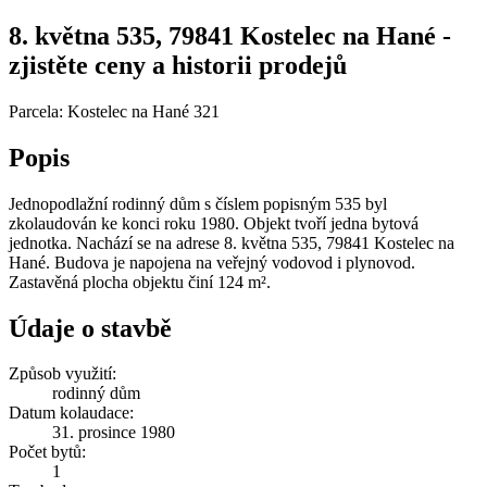
8. května 535, 79841 Kostelec na Hané -
zjistěte ceny a historii prodejů
Parcela: Kostelec na Hané 321
Popis
Jednopodlažní rodinný dům s číslem popisným 535 byl
zkolaudován ke konci roku 1980. Objekt tvoří jedna bytová
jednotka. Nachází se na adrese 8. května 535, 79841 Kostelec na
Hané. Budova je napojena na veřejný vodovod i plynovod.
Zastavěná plocha objektu činí 124 m².
Údaje o stavbě
Způsob využití:
rodinný dům
Datum kolaudace:
31. prosince 1980
Počet bytů:
1