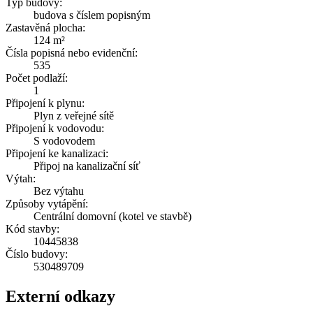
Typ budovy:
budova s číslem popisným
Zastavěná plocha:
124 m²
Čísla popisná nebo evidenční:
535
Počet podlaží:
1
Připojení k plynu:
Plyn z veřejné sítě
Připojení k vodovodu:
S vodovodem
Připojení ke kanalizaci:
Připoj na kanalizační síť
Výtah:
Bez výtahu
Způsoby vytápění:
Centrální domovní (kotel ve stavbě)
Kód stavby:
10445838
Číslo budovy:
530489709
Externí odkazy