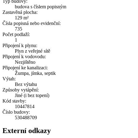
Typ budovy:
budova s číslem popisným
Zastavěná plocha:
129 m²
Čísla popisná nebo evidenční:
735
Počet podlaží:
1
Připojení k plynu:
Plyn z veřejné sítě
Připojení k vodovodu:
Nezjištěno
Připojení ke kanalizaci:
Žumpa, jímka, septik
Výtah:
Bez výtahu
Způsoby vytápění:
Jiné (i bez topení)
Kód stavby:
10447814
Číslo budovy:
530488709
Externí odkazy