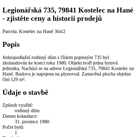
Legionářská 735, 79841 Kostelec na Hané
- zjistěte ceny a historii prodejů
Parcela: Kostelec na Hané 364/2
Popis
Jednopodlažní rodinný dům s číslem popisným 735 byl
zkolaudován ke konci roku 1980. Objekt tvoří jedna bytová
jednotka. Nachází se na adrese Legionářská 735, 79841 Kostelec na
Hané. Budova je napojena na plynovod. Zastavěná plocha objektu
činí 129 m².
Údaje o stavbě
Způsob využití:
rodinný dům
Datum kolaudace:
31. prosince 1980
Počet bytů:
1