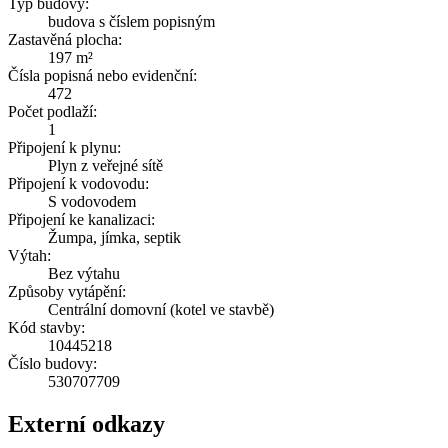
Typ budovy:
budova s číslem popisným
Zastavěná plocha:
197 m²
Čísla popisná nebo evidenční:
472
Počet podlaží:
1
Připojení k plynu:
Plyn z veřejné sítě
Připojení k vodovodu:
S vodovodem
Připojení ke kanalizaci:
Žumpa, jímka, septik
Výtah:
Bez výtahu
Způsoby vytápění:
Centrální domovní (kotel ve stavbě)
Kód stavby:
10445218
Číslo budovy:
530707709
Externí odkazy