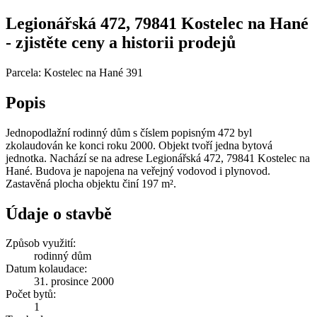
Legionářská 472, 79841 Kostelec na Hané
- zjistěte ceny a historii prodejů
Parcela: Kostelec na Hané 391
Popis
Jednopodlažní rodinný dům s číslem popisným 472 byl
zkolaudován ke konci roku 2000. Objekt tvoří jedna bytová
jednotka. Nachází se na adrese Legionářská 472, 79841 Kostelec na
Hané. Budova je napojena na veřejný vodovod i plynovod.
Zastavěná plocha objektu činí 197 m².
Údaje o stavbě
Způsob využití:
rodinný dům
Datum kolaudace:
31. prosince 2000
Počet bytů:
1