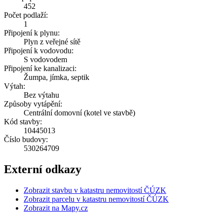
452
Počet podlaží:
1
Připojení k plynu:
Plyn z veřejné sítě
Připojení k vodovodu:
S vodovodem
Připojení ke kanalizaci:
Žumpa, jímka, septik
Výtah:
Bez výtahu
Způsoby vytápění:
Centrální domovní (kotel ve stavbě)
Kód stavby:
10445013
Číslo budovy:
530264709
Externí odkazy
Zobrazit stavbu v katastru nemovitostí ČÚZK
Zobrazit parcelu v katastru nemovitostí ČÚZK
Zobrazit na Mapy.cz