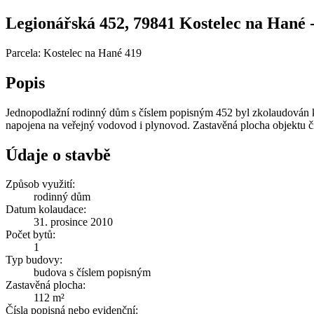
Legionářská 452, 79841 Kostelec na Hané - 
Parcela: Kostelec na Hané 419
Popis
Jednopodlažní rodinný dům s číslem popisným 452 byl zkolaudován k
napojena na veřejný vodovod i plynovod. Zastavěná plocha objektu č
Údaje o stavbě
Způsob využití:
rodinný dům
Datum kolaudace:
31. prosince 2010
Počet bytů:
1
Typ budovy:
budova s číslem popisným
Zastavěná plocha:
112 m²
Čísla popisná nebo evidenční: