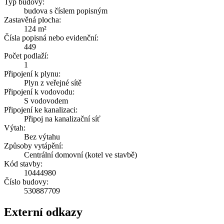
Typ budovy:
budova s číslem popisným
Zastavěná plocha:
124 m²
Čísla popisná nebo evidenční:
449
Počet podlaží:
1
Připojení k plynu:
Plyn z veřejné sítě
Připojení k vodovodu:
S vodovodem
Připojení ke kanalizaci:
Připoj na kanalizační síť
Výtah:
Bez výtahu
Způsoby vytápění:
Centrální domovní (kotel ve stavbě)
Kód stavby:
10444980
Číslo budovy:
530887709
Externí odkazy